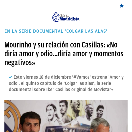
ÚLTIMAS
EN LA SERIE DOCUMENTAL 'COLGAR LAS ALAS'
NOTICIAS
Mourinho y su relación con Casillas: «No
REAL
diría amor y odio…diría amor y momentos
negativos»
MADRID
BALONCESTO
Este viernes 18 de diciembre '#Vamos' estrena 'Amor y
odio', el quinto capítulo de 'Colgar las alas', la serie
CANTERA
documental sobre Iker Casillas original de Movistar+
FICHAJES
DIRECTO
FEMENINO
PAPARAZZI