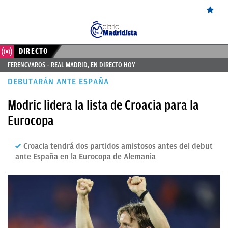
ÚLTIMAS
DIRECTO
FERENCVAROS – REAL MADRID, EN DIRECTO HOY
NOTICIAS
DEBUTARÁN ANTE ESPAÑA
REAL
Modric lidera la lista de Croacia para la
MADRID
Eurocopa
BALONCESTO
Croacia tendrá dos partidos amistosos antes del debut
CANTERA
ante España en la Eurocopa de Alemania
FICHAJES
DIRECTO
FEMENINO
PAPARAZZI