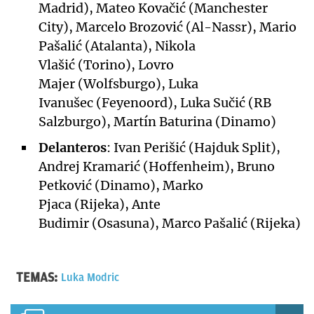
Madrid), Mateo Kovačić (Manchester
City), Marcelo Brozović (Al-Nassr), Mario
Pašalić (Atalanta), Nikola
Vlašić (Torino), Lovro
Majer (Wolfsburgo), Luka
Ivanušec (Feyenoord), Luka Sučić (RB
Salzburgo), Martín Baturina (Dinamo)
Delanteros
: Ivan Perišić (Hajduk Split),
Andrej Kramarić (Hoffenheim), Bruno
Petković (Dinamo), Marko
Pjaca (Rijeka), Ante
Budimir (Osasuna), Marco Pašalić (Rijeka)
TEMAS:
Luka Modric