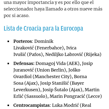
una mayor importancia y es por ello que el
seleccionador haya llamado a otros nueve más
por si acaso.
Lista de Croacia para la Eurocopa
Porteros
: Dominik
Livaković (Fenerbahce), Ivica
Ivušić (Pafos), Nediljko Labrović (Rijeka)
Defensas:
Domagoj Vida (AEK), Josip
Juranović (Union Berlin), Joško
Gvardiol (Manchester City), Borna
Sosa (Ajax), Josip Stanišić (Bayer
Leverkusen), Josip Šutalo (Ajax), Martin
Erlić (Sassuolo), Marin Pongracić (Lecce)
Centrocampistas
: Luka Modrić (Real