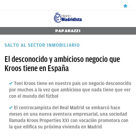
ÚLTIMAS
PAPARAZZI
✕
Sigue a
OkDiario
en Google
Continuar
NOTICIAS
SALTO AL SECTOR INMOBILIARIO
REAL
El desconocido y ambicioso negocio que
MADRID
Kroos tiene en España
BALONCESTO
Toni Kroos tiene en nuestro país un negocio desconocido
CANTERA
por muchos a la vez que ambicioso que nada tiene que ver
con el mundo del fútbol
FICHAJES
El centrocampista del Real Madrid se embarcó hace
DIRECTO
meses en una nueva aventura empresarial, una sociedad
llamada Kroos Properties XXI con vocación promotora con
FEMENINO
la que edifica su próxima vivienda en Madrid
PAPARAZZI