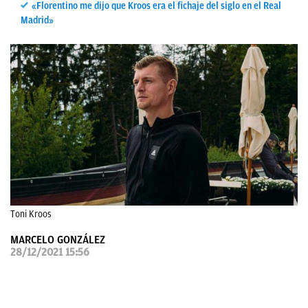
«Florentino me dijo que Kroos era el fichaje del siglo en el Real
OKDIARIO
Madrid»
Toni Kroos
MARCELO GONZÁLEZ
28/12/2021 15:56