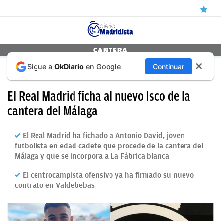
ÚLTIMAS
CANTERA
✕
Sigue a
OkDiario
en Google
Continuar
NOTICIAS
ANTONIO DAVID YA HA FIRMADO SU CONTRATO
REAL
El Real Madrid ficha al nuevo Isco de la
MADRID
cantera del Málaga
BALONCESTO
El Real Madrid ha fichado a Antonio David, joven
CANTERA
futbolista en edad cadete que procede de la cantera del
Málaga y que se incorpora a La Fábrica blanca
FICHAJES
El centrocampista ofensivo ya ha firmado su nuevo
DIRECTO
contrato en Valdebebas
FEMENINO
PAPARAZZI