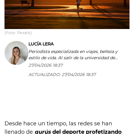
(Foto: Pexels)
LUCÍA LERA
Periodista especializada en viajes, belleza y
estilo de vida. Al salir de la universidad de
Periodismo decidí hacer de mi vocación algo
27/04/2026 18:37
más que mi pasión: mi profesión. Desde
ACTUALIZADO:
27/04/2026 18:37
entonces he podido compartir mis historias en
varias cabeceras. Reafirmando a cada artículo
que elegí el camino correcto.
Desde hace un tiempo, las redes se han
llenado de
gurús
del deporte profetizando