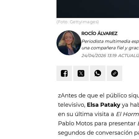
(Foto: GettyImages)
ROCÍO ÁLVAREZ
Periodista multimedia espec
una compañera fiel y graci
matriculé para cursar Per
24/04/2026 13:19
ACTUALI
de vida? Nunca desistas, p
zAntes de que el público siq
televisivo,
Elsa Pataky
ya hab
en su última visita a
El Horm
Pablo Motos para presentar
segundos de conversación pa