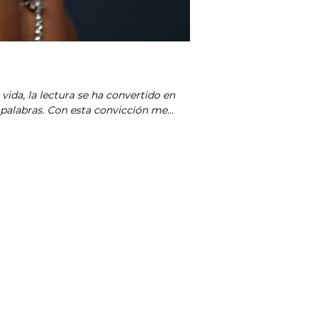
vida, la lectura se ha convertido en
s palabras. Con esta convicción me
o mi sitio en el mundo: COOL. ¿Mi ley
r sido.