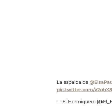
La espalda de
@ElsaPat
pic.twitter.com/v2uhX
— El Hormiguero (@El_