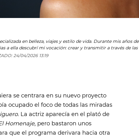
ializada en belleza, viajes y estilo de vida. Durante mis años de 
as a ella descubrí mi vocación: crear y transmitir a través de la
iodismo en la Carlos III y después de años formándome encuentr
ZADO:
24/04/2026 13:19
orque el día que lo hagas siempre pensarás en lo que podría habe
uiera se centrara en su nuevo proyecto
ía ocupado el foco de todas las miradas
iguero
. La actriz aparecía en el plató de
El Homenaje
, pero bastaron unos
ra que el programa derivara hacia otra