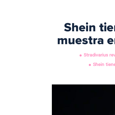
Shein tie
muestra e
Stradivarius r
Shein tien