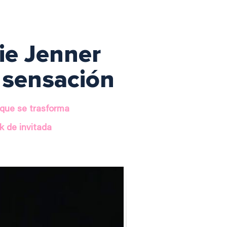
lie Jenner
 sensación
 que se trasforma
k de invitada