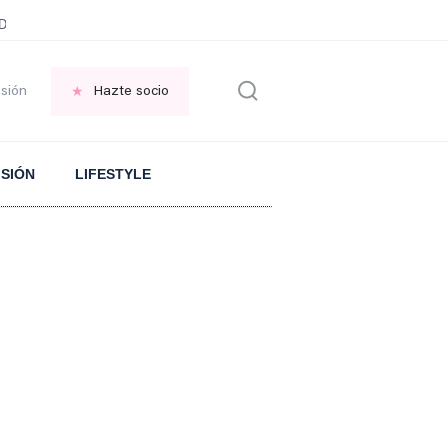
ani García
Infancia AMANCIO ORTEGA
FRASES que decimos en los BAR
esión
Hazte socio
ISIÓN
LIFESTYLE