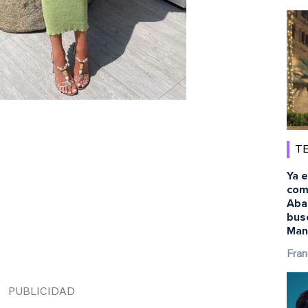
TE
Ya e
com
Abai
busc
Man 
Fran