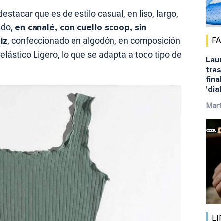
estacar que es de estilo casual, en liso, largo,
ado,
en canalé, con cuello scoop, sin
iz
, confeccionado en algodón, en composición
F
ástico Ligero, lo que se adapta a todo tipo de
Laur
tras
fina
'dia
Mar
LI