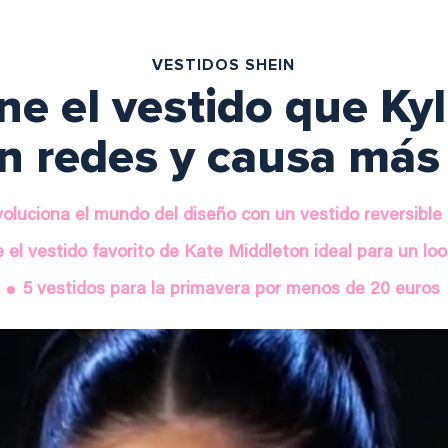
VESTIDOS SHEIN
ne el vestido que Ky
n redes y causa más
evoluciona el mundo del diseño con un vestido reversible
e el vestido favorito de Kate Middleton ideal para un loo
5 vestidos para la primavera por menos de 20 euros