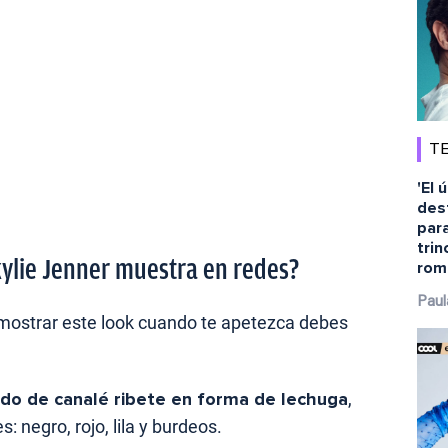
TE
'El 
dest
para
tri
kylie Jenner muestra en redes?
rom
Paul
mostrar este look cuando te apetezca debes
jido de canalé ribete en forma de lechuga
,
 negro, rojo, lila y burdeos.