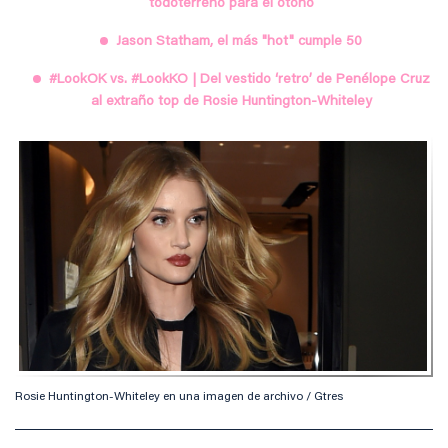
todoterreno para el otoño
Jason Statham, el más "hot" cumple 50
#LookOK vs. #LookKO | Del vestido ‘retro’ de Penélope Cruz
al extraño top de Rosie Huntington-Whiteley
Rosie Huntington-Whiteley en una imagen de archivo / Gtres