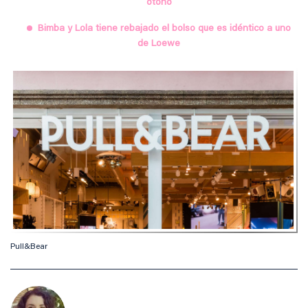
otoño
Bimba y Lola tiene rebajado el bolso que es idéntico a uno
de Loewe
Pull&Bear