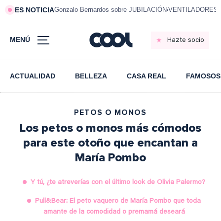
ES NOTICIA
Gonzalo Bernardos sobre JUBILACIÓN
VENTILADORES e
MENÚ
Hazte socio
ACTUALIDAD
BELLEZA
CASA REAL
FAMOSOS
PETOS O MONOS
Los petos o monos más cómodos
para este otoño que encantan a
María Pombo
Y tú, ¿te atreverías con el último look de Olivia Palermo?
Pull&Bear: El peto vaquero de María Pombo que toda
amante de la comodidad o premamá deseará