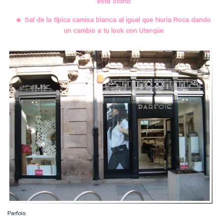
este otoño
Sal de la típica camisa blanca al igual que Nuria Roca dando
un cambio a tu look con Uterqüe
Parfois