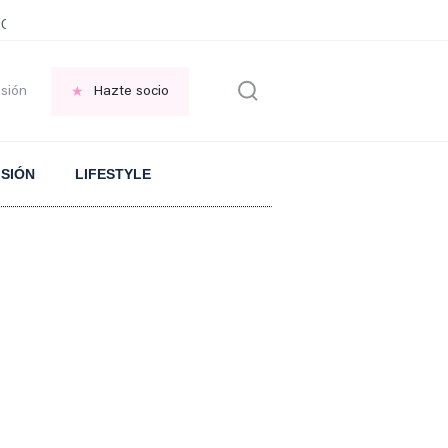
JOTE
Significado proverbio CHINO
Cargar el móvil cuando no hay ELECTRI
esión
Hazte socio
ISIÓN
LIFESTYLE