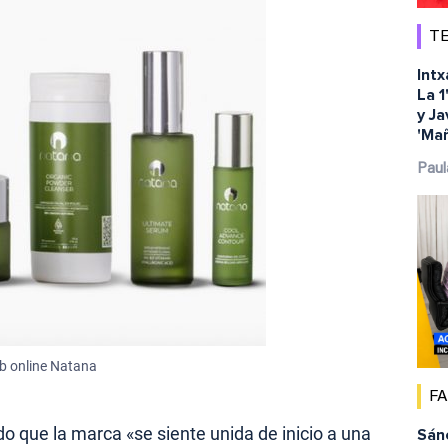
TE
Intx
La 1
y Ja
'Ma
Paul
b online Natana
F
do que la marca «se siente unida de inicio a una
Sánc