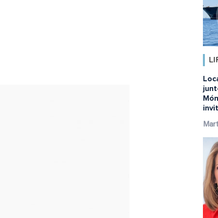
LI
Loc
jun
Món
inv
Mart