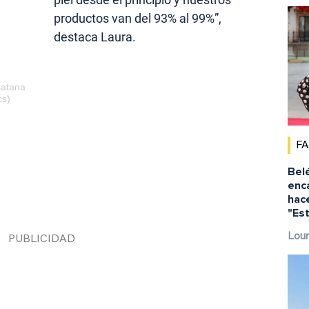
productos van del 93% al 99%”,
destaca Laura.
Natana
cs)
F
Bel
enca
hac
"Est
Lour