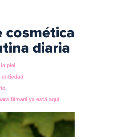
e cosmética
tina diaria
la piel
o antiedad
oño
para Bimani ya está aquí