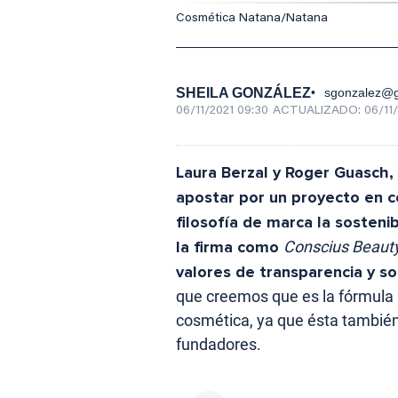
Cosmética Natana/Natana
SHEILA GONZÁLEZ
sgonzalez@g
06/11/2021 09:30
ACTUALIZADO:
06/11
Laura Berzal y Roger Guasch,
apostar por un proyecto en 
filosofía de marca la sosteni
la firma como
Conscius Beaut
valores de transparencia y so
que creemos que es la fórmula m
cosmética, ya que ésta también 
fundadores.