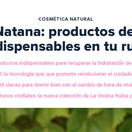
COSMÉTICA NATURAL
atana: productos d
dispensables en tu ru
oductos indispensables para recuperar la hidratación de 
l: la tecnología que que promete revolucionar el cuidad
10 claves para dormir bien con el cambio de hora de ot
tonos otoñales: la nueva colección de La Vecina Rubia 