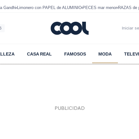
a Gandhi
Limonero con PAPEL de ALUMINIO
PECES mar menor
RAZAS de p
6
Iniciar s
ELLEZA
CASA REAL
FAMOSOS
MODA
TELEV