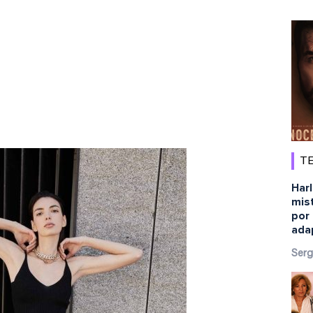
TE
Harl
mist
por 
ada
Serg