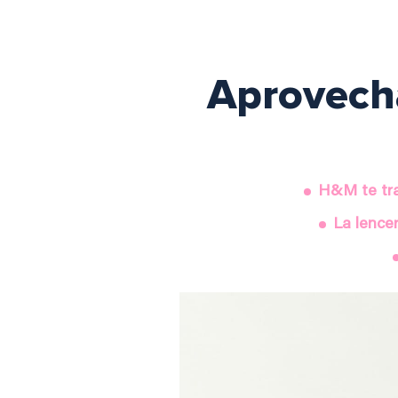
Aprovecha
H&M te tra
La lence