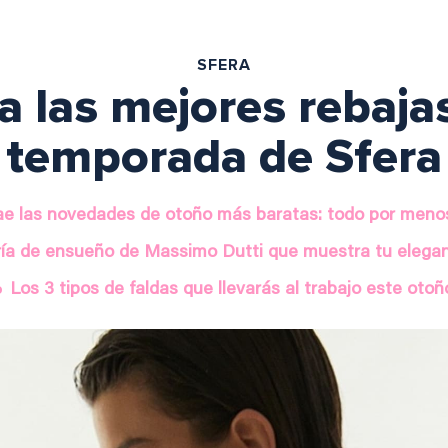
SFERA
 las mejores rebajas
temporada de Sfera
e las novedades de otoño más baratas: todo por meno
ría de ensueño de Massimo Dutti que muestra tu elegan
Los 3 tipos de faldas que llevarás al trabajo este otoñ