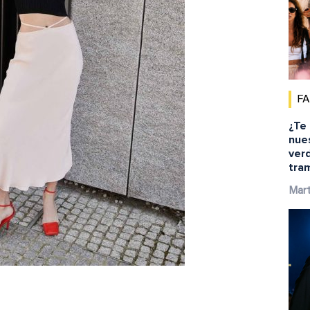
F
¿Te
nue
ver
tra
Mar