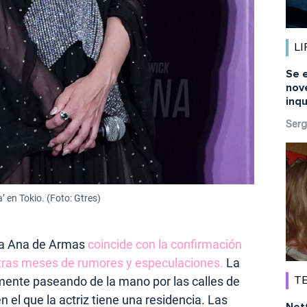
LI
Se 
nov
inq
Serg
’ en Tokio. (Foto: Gtres)
ra Ana de Armas
coincide con la confirmación
 tras meses de rumores y especulaciones.
La
mente paseando de la mano por las calles de
TE
 el que la actriz tiene una residencia. Las