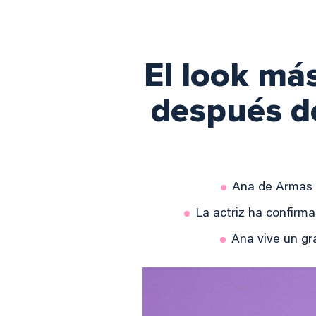
El look má
después de
Ana de Armas b
La actriz ha confirm
Ana vive un gr