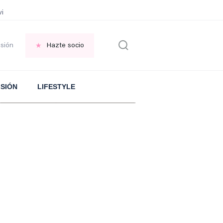
vir GRATIS en una ISLA en GRECIA
Psicología personas que JUSTIFICAN t
esión
Hazte socio
ISIÓN
LIFESTYLE