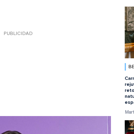
B
Car
rej
ret
natu
esp
Mart