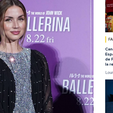
F
Cana
Espa
de 
la r
Lour