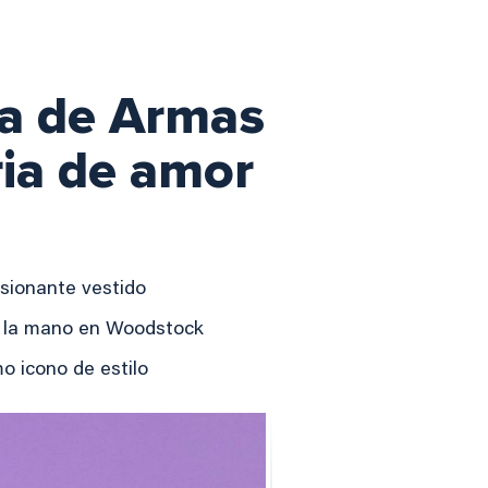
na de Armas
ria de amor
esionante vestido
de la mano en Woodstock
o icono de estilo