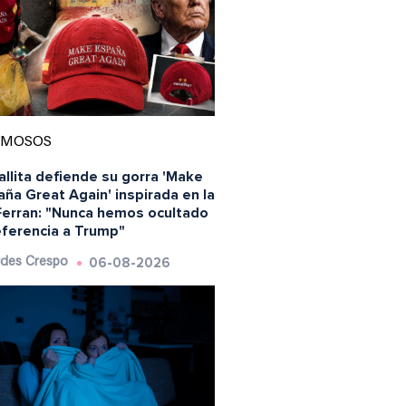
AMOSOS
llita defiende su gorra 'Make
ña Great Again' inspirada en la
Ferran: "Nunca hemos ocultado
eferencia a Trump"
06-08-2026
des Crespo