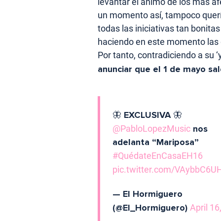
levantar el ánimo de los más a
un momento así, tampoco quería
todas las iniciativas tan bonita
haciendo en este momento las c
Por tanto, contradiciendo a su ‘
anunciar que el 1 de mayo sal
🦋 EXCLUSIVA 🦋
@PabloLopezMusic
nos
adelanta “Mariposa”
#QuédateEnCasaEH16
pic.twitter.com/VAybbC6U
— El Hormiguero
(@El_Hormiguero)
April 16