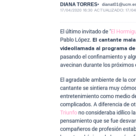
DIANA TORRES
dianat01@ucm.e
17/04/2020 16:30
ACTUALIZADO:
17/04
El último invitado de ‘
El Hormig
Pablo López.
El cantante mal
videollamada al programa de
pasando el confinamiento y al
avecinan durante los próximos 
El agradable ambiente de la co
cantante se sintiera muy cómod
entretenimiento como medio d
complicados. A diferencia de ot
Triunfo
no consideraba idílico 
pensamiento que se fue desvane
compañeros de profesión esta