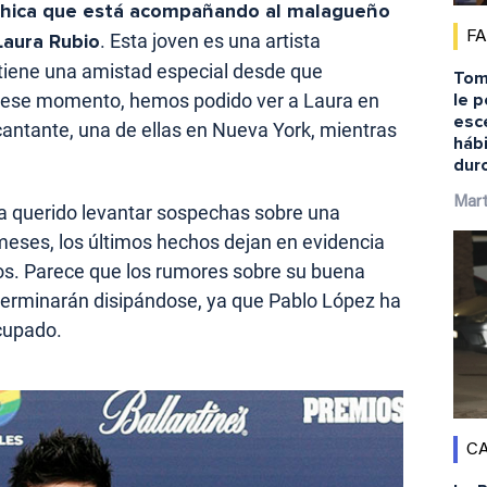
chica que está acompañando al malagueño
F
Laura Rubio
. Esta joven es una artista
tiene una amistad especial desde que
Tom
le 
e ese momento, hemos podido ver a Laura en
esc
 cantante, una de ellas en Nueva York, mientras
háb
duro
Mart
a querido levantar sospechas sobre una
 meses, los últimos hechos dejan en evidencia
bos. Parece que los rumores sobre su buena
terminarán disipándose, ya que Pablo López ha
cupado.
CA