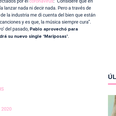
fectados por el
coronavirus
: “Consideré que en
 lanzar nada ni decir nada. Pero a través de
s de la industria me di cuenta del bien que están
anciones y es que, la música siempre cura”.
yo’ del pasado,
Pablo aprovechó para
drá su nuevo single ‘Mariposas’
.
ÚL
HS
, 2020