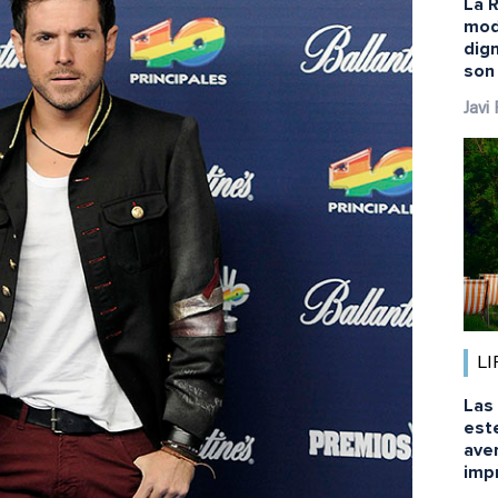
La R
mod
dig
son
Javi
LI
Las 
este
aven
imp