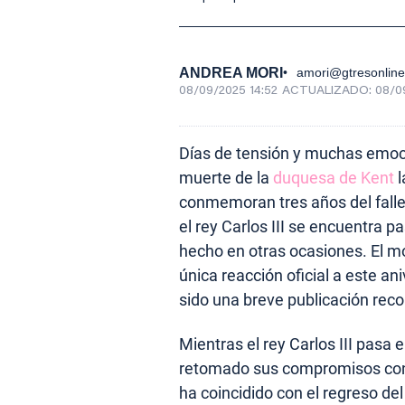
ANDREA MORI
amori@gtresonlin
08/09/2025 14:52
ACTUALIZADO:
08/0
Días de tensión y muchas emocio
muerte de la
duquesa de Kent
l
conmemoran tres años del fallec
el rey Carlos III se encuentra 
hecho en otras ocasiones. El m
única reacción oficial a este an
sido una breve publicación recor
Mientras el rey Carlos III pasa 
retomado sus compromisos con u
ha coincidido con el regreso de