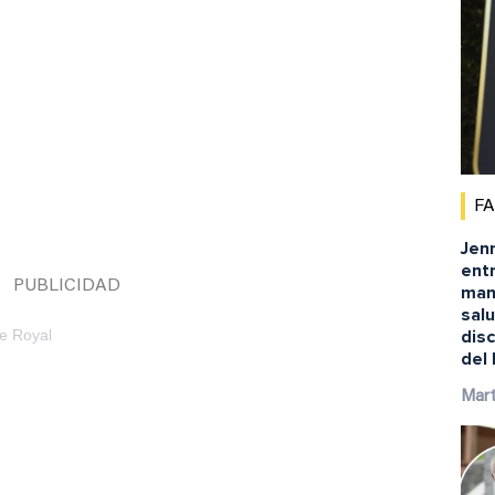
F
Jenn
ent
man
salu
e Royal
disc
del
Mart