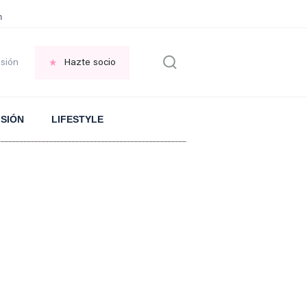
en las VENTANAS
REFLEXIÓN Octavio Paz
REFLEXIÓN Antonio Escohotado
esión
Hazte socio
ISIÓN
LIFESTYLE