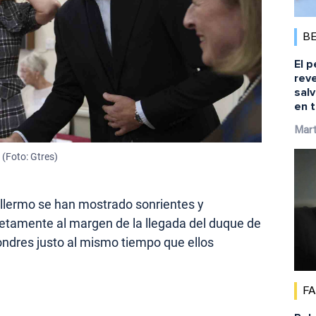
B
El p
reve
salv
en t
Mart
 (Foto: Gtres)
llermo se han mostrado sonrientes y
etamente al margen de la llegada del duque de
ondres justo al mismo tiempo que ellos
F