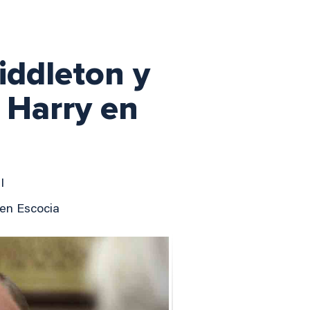
iddleton y
e Harry en
I
, en Escocia