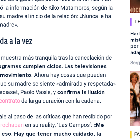
ó la información de Kiko Matamoros, según la
su madre al inicio de la relación: «Nunca le ha
TE
 madre».
Harl
da a la vez
mist
por 
ada
 muestra más tranquila tras la cancelación de
Serg
ogramas cumplen ciclos. Las televisiones
o movimiento
. Ahora hay cosas que pueden
 que su madre se siente «admirada y respetada»
diaset, Paolo Vasile, y
confirma la ilusión
contrato
de larga duración con la cadena.
e al paso de las críticas que han recibido por
rochaban
en su reality, ‘Las Campos’: «
Me
n eso. Hay que tener mucho cuidado, la
F