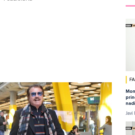
F
Mont
pri
nadi
Javi