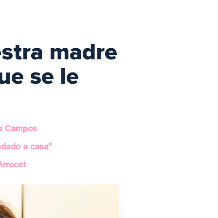
estra madre
ue se le
sa Campos
dado a casa”
Arrocet