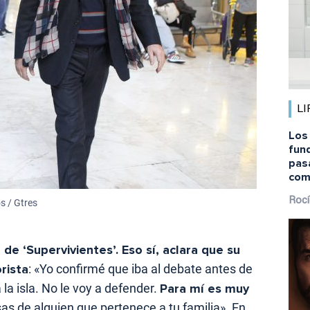
LI
Los
fund
pas
com
Rocí
 / Gtres
de ‘Supervivientes’. Eso sí, aclara que su
rista
: «Yo confirmé que iba al debate antes de
a isla. No le voy a defender.
Para mí es muy
as de alguien que pertenece a tu familia». En