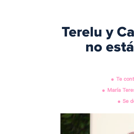
Terelu y C
no está
Te cont
María Tere
Se d