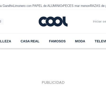
a Gandhi
Limonero con PAPEL de ALUMINIO
PECES mar menor
RAZAS de p
6
Iniciar s
ELLEZA
CASA REAL
FAMOSOS
MODA
TELEV