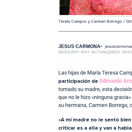
Terelu Campos y Carmen Borrego / Gt
JESUS CARMONA
jesuscarmona
29/03/2017 10:57
ACTUALIZADO:
29/03
Las hijas de María Teresa Ca
participación de
Edmundo Arr
tomado su madre, esta decisión
que no le hizo «ninguna gracia» 
su hermana, Carmen Borrego, o
«
A mi madre no le sentó bien 
criticar es a ella y van a hab