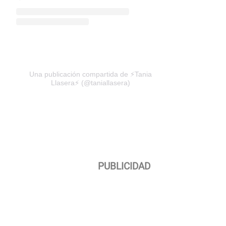
Una publicación compartida de ⚡️Tania
Llasera⚡️ (@taniallasera)