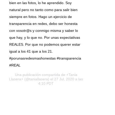
bien en las fotos, lo he aprendido. Soy
natural pero no tanto como para salir bien
siempre en fotos. Hago un ejercicio de
transparencia en redes, debo ser honesta
con vosotr@s y conmigo misma y saber lo
que hay, y lo que no. Por unas expectativas
REALES. Por que no podemos querer estar
igual a los 41 que a los 21.
#porunasredesmashonestas #transparencia
#REAL
Una publicación compartida de
⚡️Tania
Llasera⚡️
(@taniallasera) el 27 Jul, 2020 a las
4:10 PDT