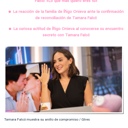
Falcó: «Lo que más quiero eres tú»
La reacción de la familia de Íñigo Onieva ante la confirmación
de reconciliación de Tamara Falcó
La curiosa actitud de Íñigo Onieva al conocerse su encuentro
secreto con Tamara Falcó
Tamara Falcó muestra su anillo de compromiso / Gtres