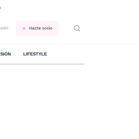
en las VENTANAS
REFLEXIÓN Octavio Paz
REFLEXIÓN Antonio Escohotado
esión
Hazte socio
ISIÓN
LIFESTYLE