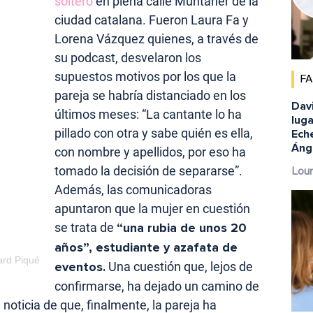
soltero
en plena calle Muntaner de la
ciudad catalana. Fueron Laura Fa y
Lorena Vázquez quienes, a través de
su podcast, desvelaron los
supuestos motivos por los que la
F
pareja se habría distanciado en los
Dav
últimos meses: “La cantante lo ha
luga
pillado con otra y sabe quién es ella,
Eche
Ánge
con nombre y apellidos, por eso ha
tomado la decisión de separarse”.
Lour
Además, las comunicadoras
apuntaron que la mujer en cuestión
se trata de
“una rubia de unos 20
años”, estudiante y azafata de
rd Piqué
eventos.
Una cuestión que, lejos de
confirmarse, ha dejado un camino de
 noticia de que, finalmente, la pareja ha