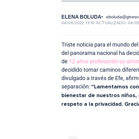
ELENA BOLUDA
eboluda@gtreso
04/06/2022 13:10
ACTUALIZADO:
04/06
Triste noticia para el mundo d
del panorama nacional ha decidi
de
12 años profesando su amo
decidido tomar caminos diferen
divulgado a través de Efe, afi
separación:
“Lamentamos conf
bienestar de nuestros niños,
respeto a la privacidad. Grac