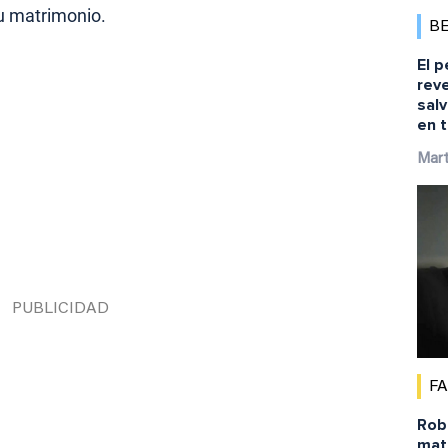
su matrimonio.
B
El p
reve
salv
en t
Mart
F
Robe
matu