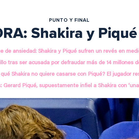
PUNTO Y FINAL
A: Shakira y Piqué
 de ansiedad: Shakira y Piqué sufren un revés en medi
illo tras ser acusada por defraudar más de 14 millones 
 qué Shakira no quiere casarse con Piqué? El jugador r
: Gerard Piqué, supuestamente infiel a Shakira con ‘un