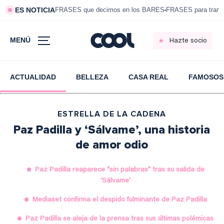
ES NOTICIA
FRASES que decimos en los BARES
FRASES para tranqui
MENÚ
Hazte socio
ACTUALIDAD
BELLEZA
CASA REAL
FAMOSOS
ESTRELLA DE LA CADENA
Paz Padilla y ‘Sálvame’, una historia
de amor odio
Paz Padilla reaparece “sin palabras” tras su salida de
‘Sálvame’
Mediaset confirma el despido fulminante de Paz Padilla
Paz Padilla se aleja de la prensa tras sus últimas polémicas