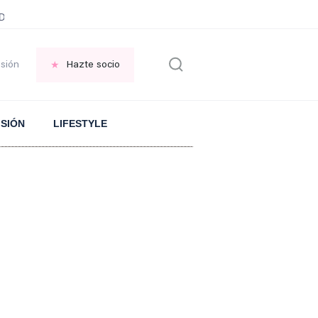
ani García
Infancia AMANCIO ORTEGA
FRASES que decimos en los BAR
esión
Hazte socio
ISIÓN
LIFESTYLE