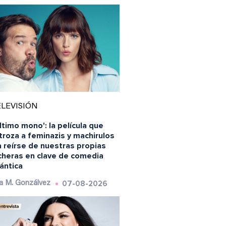
LEVISIÓN
último mono': la película que
roza a feminazis y machirulos
 reírse de nuestras propias
ncheras en clave de comedia
ántica
07-08-2026
a M. Gonzálvez