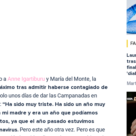
F
Laur
tras
fina
'dia
to a
Anne Igartiburu
y María del Monte, la
Mar
áximo tras admitir haberse contagiado de
 solo unos días de dar las Campanadas en
:
“Ha sido muy triste. Ha sido un año muy
ba mi madre y era un año que podíamos
tos, ya que el año pasado estuvimos
navirus.
Pero este año otra vez. Pero es que