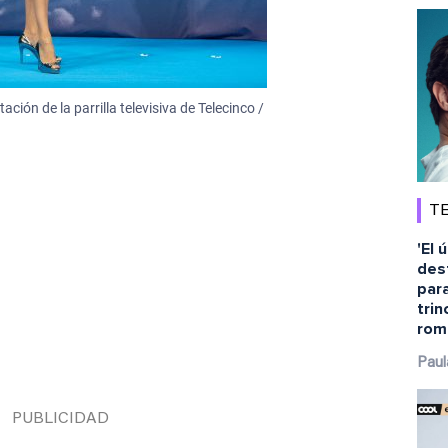
ación de la parrilla televisiva de Telecinco /
TE
'El 
dest
para
tri
rom
Paul