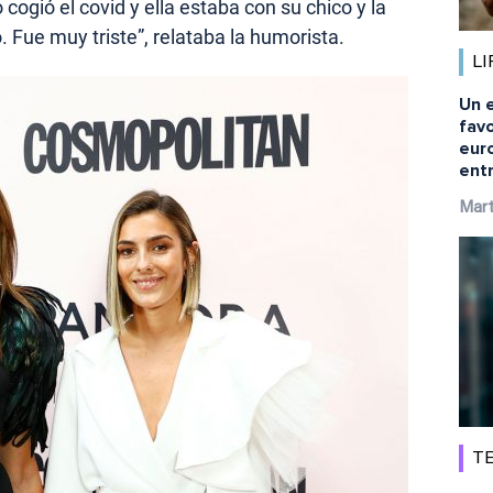
ogió el covid y ella estaba con su chico y la
. Fue muy triste”, relataba la humorista.
LI
Un e
fav
eur
ent
Mart
TE