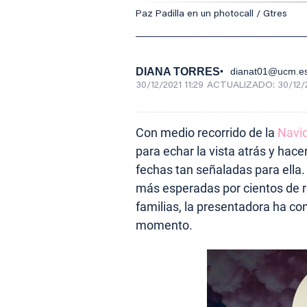
Paz Padilla en un photocall / Gtres
DIANA TORRES
dianat01@ucm.e
30/12/2021 11:29
ACTUALIZADO:
30/12/
Con medio recorrido de la
Navi
para echar la vista atrás y ha
fechas tan señaladas para ella.
más esperadas por cientos de r
familias, la presentadora ha c
momento.