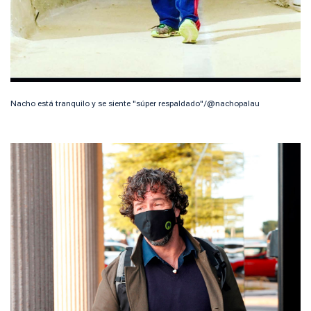
Nacho está tranquilo y se siente "súper respaldado"/@nachopalau