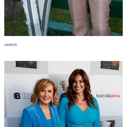
U449125