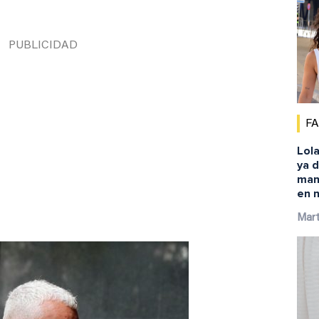
F
Lola
ya d
mano
en 
Mar