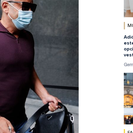
M
Adió
est
opci
ves
Gem
F