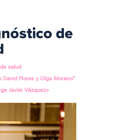
gnóstico de
d
 de salud
io David Flores y Olga Moreno”
rge Javier Vázquez»