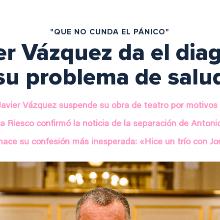
"QUE NO CUNDA EL PÁNICO"
er Vázquez da el dia
su problema de salu
Javier Vázquez suspende su obra de teatro por motivos
a Riesco confirmó la noticia de la separación de Anton
hace su confesión más inesperada: «Hice un trío con Jo