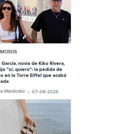
AMOSOS
 García, novia de Kiko Rivera,
ijo "sí, quiero": la pedida de
 en la Torre Eiffel que acabó
nada
07-08-2026
ta Menéndez