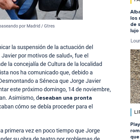
Alba
los
de s
paseando por Madrid / Gtres
lujo
Lour
ar la suspensión de la actuación del
 Javier por motivos de salud», fue el
 la concejalía de Cultura de la localidad
ista nos ha comunicado que, debido a
n Desmontando a Séneca que Jorge Javier
ntar este próximo domingo, 14 de noviembre,
an. Asimismo, d
eseaban una pronta
caban cómo se debía proceder para el
LI
Pla
la primera vez en poco tiempo que Jorge
rom
que
nder su obra de teatro por problemas de