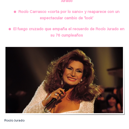
Jurado
Rocío Carrasco «corta por lo sano» y reaparece con un
espectacular cambio de ‘look’
El fuego cruzado que empaña el recuerdo de Rocío Jurado en
su 76 cumpleaños
Rocío Jurado