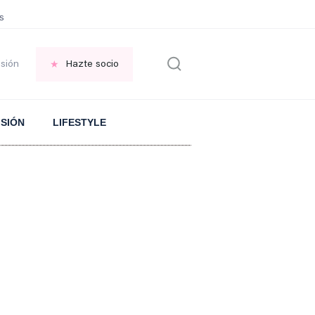
sonas que piden PERDÓN por todo
PLANTA de huerta repelente de MOSQU
esión
Hazte socio
ISIÓN
LIFESTYLE