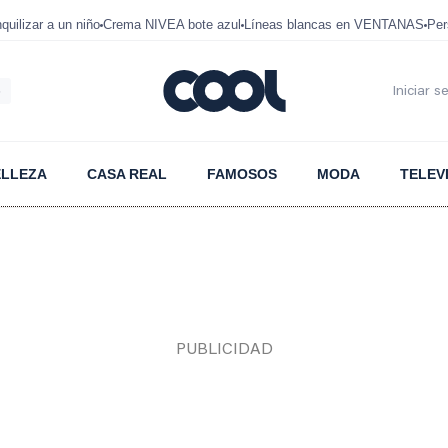
uilizar a un niño
Crema NIVEA bote azul
Líneas blancas en VENTANAS
Per
6
Iniciar s
ELLEZA
CASA REAL
FAMOSOS
MODA
TELEV