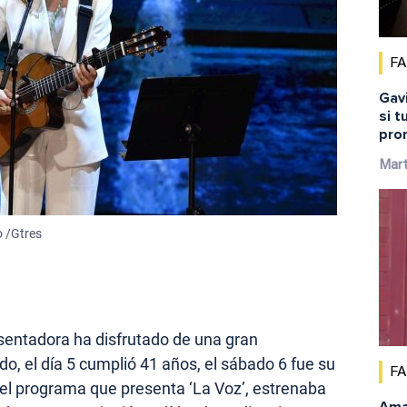
F
Gavi
si t
pro
Mar
 /Gtres
esentadora ha disfrutado de una gran
do, el día 5 cumplió 41 años, el sábado 6 fue su
F
 el programa que presenta ‘La Voz’, estrenaba