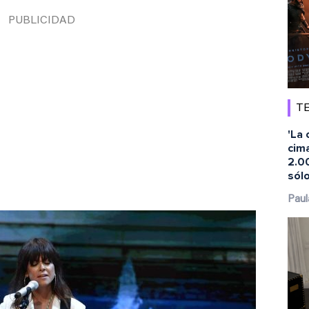
TE
'La 
cima
2.00
sól
Paul