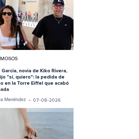
AMOSOS
 García, novia de Kiko Rivera,
ijo "sí, quiero": la pedida de
 en la Torre Eiffel que acabó
nada
07-08-2026
ta Menéndez