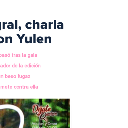
ral, charla
con Yulen
asó tras la gala
ador de la edición
un beso fugaz
emete contra ella