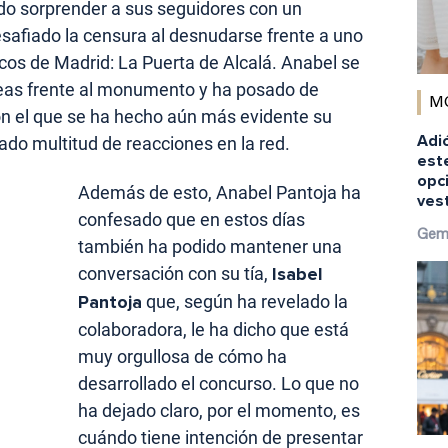
ido sorprender a sus seguidores con un
esafiado la censura al desnudarse frente a uno
os de Madrid: La Puerta de Alcalá. Anabel se
teas frente al monumento y ha posado de
M
n el que se ha hecho aún más evidente su
Adió
do multitud de reacciones en la red.
est
opci
Además de esto, Anabel Pantoja ha
ves
confesado que en estos días
Gem
también ha podido mantener una
conversación con su tía,
Isabel
Pantoja
que, según ha revelado la
colaboradora, le ha dicho que está
muy orgullosa de cómo ha
desarrollado el concurso. Lo que no
ha dejado claro, por el momento, es
cuándo tiene intención de presentar