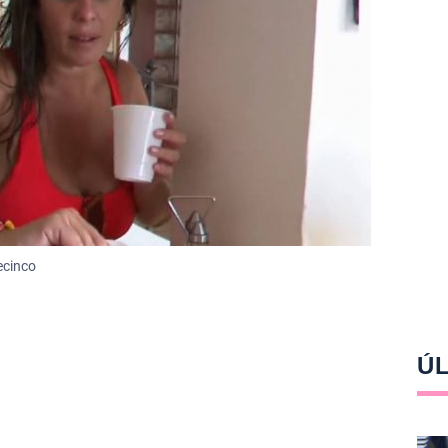
ecinco
ÚL