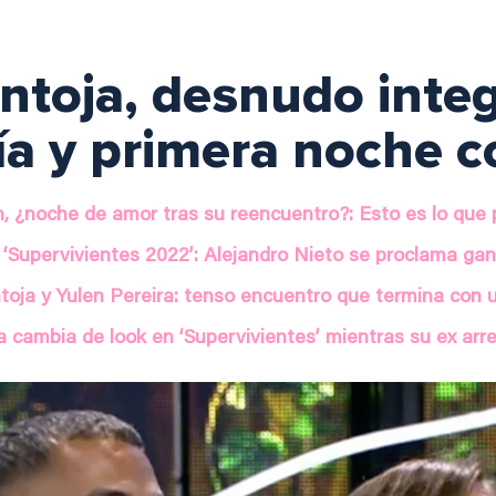
toja, desnudo integ
ía y primera noche 
, ¿noche de amor tras su reencuentro?: Esto es lo que p
e ‘Supervivientes 2022’: Alejandro Nieto se proclama gan
toja y Yulen Pereira: tenso encuentro que termina con 
 cambia de look en ‘Supervivientes’ mientras su ex arr