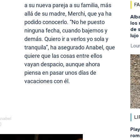
a su nueva pareja a su familia, más
F
allá de su madre, Merchi, que ya ha
Alba
podido conocerlo. “No he puesto
los
de s
ninguna fecha, cuando bajemos y
lujo
demás. Quiero ir a verlos yo sola y
Lour
tranquila”, ha asegurado Anabel, que
quiere que las cosas entre ellos
vayan despacio, aunque ahora
piensa en pasar unos días de
vacaciones con él.
LI
Anabel
)
Pla
rom