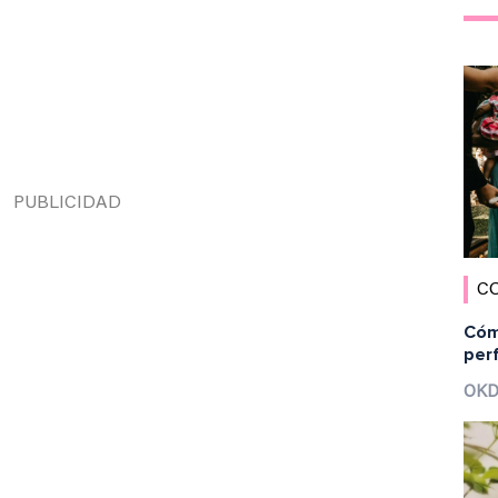
C
Cómo
per
OKD