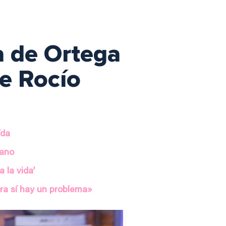
a de Ortega
de Rocío
ída
Cano
a la vida’
ra sí hay un problema»