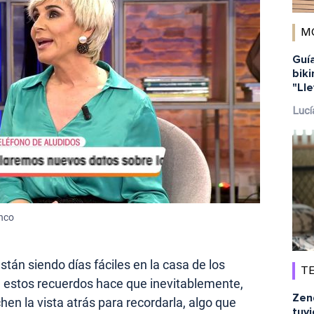
M
Guía
biki
"Lle
Lucí
inco
stán siendo días fáciles en la casa de los
TE
e estos recuerdos hace que inevitablemente,
Zen
hen la vista atrás para recordarla, algo que
tuvi