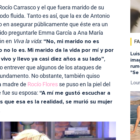
 Rocío Carrasco y el que fuera marido de su
todo fluida. Tanto es así, que la ex de Antonio
ro en asegurar públicamente que éste era un
rido preguntarle Emma García a Ana María
ón en
Viva la vida
:
“No, mi marido no es
F
no lo es. Mi marido da la vida por mí y por
Lui
vivo y llevo ya casi diez años a su lado”
,
imag
rum
o entrever que algunos de los ataques de
"Se 
n fundamento. No obstante, también quiso
Lour
la madre de
Rocío Flores
se puso en la piel del
ue fue su esposa:
“A mí me gustó escuchar a
es que esa es la realidad, se murió su mujer
.