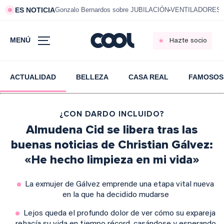
ES NOTICIA
Gonzalo Bernardos sobre JUBILACIÓN
VENTILADORES e
MENÚ
Hazte socio
ACTUALIDAD
BELLEZA
CASA REAL
FAMOSOS
¿CON DARDO INCLUIDO?
Almudena Cid se libera tras las
buenas noticias de Christian Gálvez:
«He hecho limpieza en mi vida»
La exmujer de Gálvez emprende una etapa vital nueva
en la que ha decidido mudarse
Lejos queda el profundo dolor de ver cómo su expareja