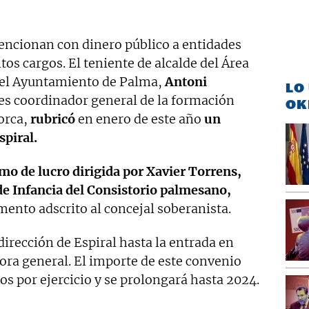
encionan con dinero público a entidades
tos cargos. El teniente de alcalde del Área
 del Ayuntamiento de Palma,
Antoni
LO
d es coordinador general de la formación
OK
orca,
rubricó
en enero de este año
un
spiral.
mo de lucro dirigida por Xavier Torrens,
 de Infancia del Consistorio palmesano,
mento adscrito al concejal soberanista.
irección de Espiral hasta la entrada en
tora general. El importe de este convenio
os por ejercicio y se prolongará hasta 2024.