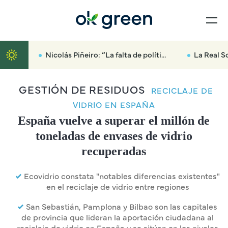
Nicolás Piñeiro: “La falta de políticas forestales ha sido la gasolina que ha arrasado media provincia”
La Real Sociedad Canina avisa:
GESTIÓN DE RESIDUOS
RECICLAJE DE
VIDRIO EN ESPAÑA
España vuelve a superar el millón de
toneladas de envases de vidrio
recuperadas
Ecovidrio constata "notables diferencias existentes"
en el reciclaje de vidrio entre regiones
San Sebastián, Pamplona y Bilbao son las capitales
de provincia que lideran la aportación ciudadana al