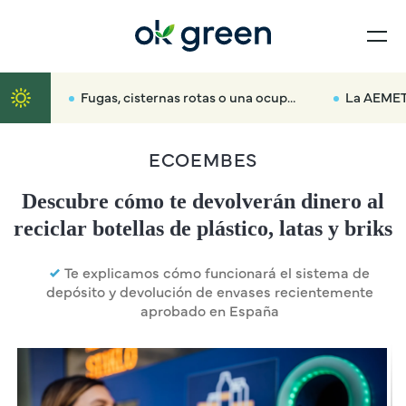
Fugas, cisternas rotas o una ocupación: así alerta el Canal de Isabel II si consumes más agua en tu casa
La AEMET adelanta el primer pron
ECOEMBES
Descubre cómo te devolverán dinero al
reciclar botellas de plástico, latas y briks
Te explicamos cómo funcionará el sistema de
depósito y devolución de envases recientemente
aprobado en España