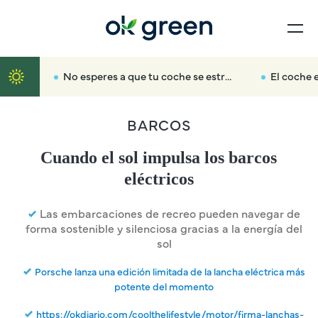
No esperes a que tu coche se estropee del todo: la ciencia calcula cuándo debes pasarte al eléctrico
El coche eléctrico de s
BARCOS
Cuando el sol impulsa los barcos
eléctricos
Las embarcaciones de recreo pueden navegar de
forma sostenible y silenciosa gracias a la energía del
sol
Porsche lanza una edición limitada de la lancha eléctrica más
potente del momento
https://okdiario.com/coolthelifestyle/motor/firma-lanchas-