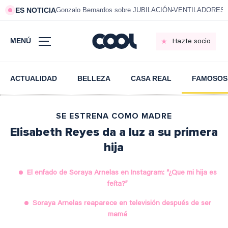
ES NOTICIA
Gonzalo Bernardos sobre JUBILACIÓN
VENTILADORES e
MENÚ
Hazte socio
ACTUALIDAD
BELLEZA
CASA REAL
FAMOSOS
SE ESTRENA COMO MADRE
Elisabeth Reyes da a luz a su primera
hija
El enfado de Soraya Arnelas en Instagram: “¿Que mi hija es
feíta?”
Soraya Arnelas reaparece en televisión después de ser
mamá