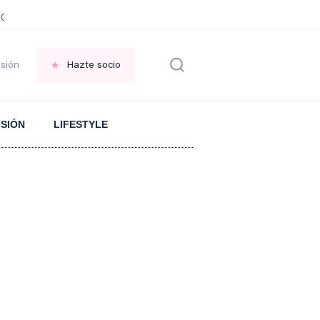
JOTE
Significado proverbio CHINO
Cargar el móvil cuando no hay ELECTRI
esión
Hazte socio
ISIÓN
LIFESTYLE