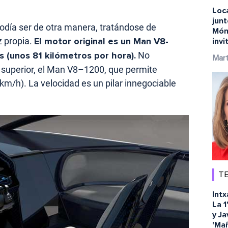
Loc
jun
odía ser de otra manera, tratándose de
Món
uz propia.
El motor original es un Man V8-
inv
 (unos 81 kilómetros por hora).
No
Mart
 superior, el Man V8–1200, que permite
km/h). La velocidad es un pilar innegociable
TE
Intx
La 1
y Ja
'Ma