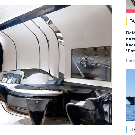
F
Bel
enca
hac
"Est
Lour
LI