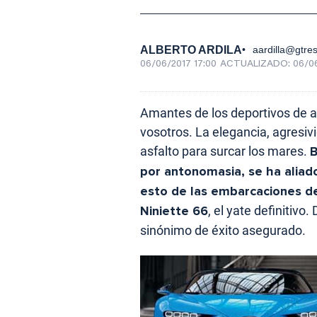
ALBERTO ARDILA
aardilla@gtre
06/06/2017 17:00
ACTUALIZADO:
06/06
Amantes de los deportivos de 
vosotros. La elegancia, agresivi
asfalto para surcar los mares.
B
por antonomasia, se ha aliad
esto de las embarcaciones de
Niniette 66
, el yate definitiv
sinónimo de éxito asegurado.