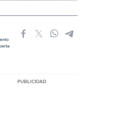
uento
perta