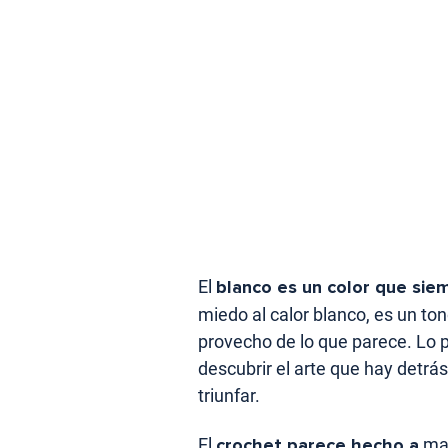
El
blanco es un color que sie
miedo al calor blanco, es un t
provecho de lo que parece. Lo
descubrir el arte que hay detrá
triunfar.
El
crochet parece hecho a
man