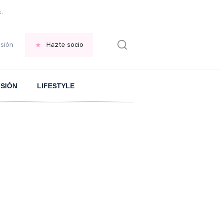
 Aranguren sobre el ARROZ
PLANTA en el jardin
FRASE replantearse la VID
esión
Hazte socio
ISIÓN
LIFESTYLE