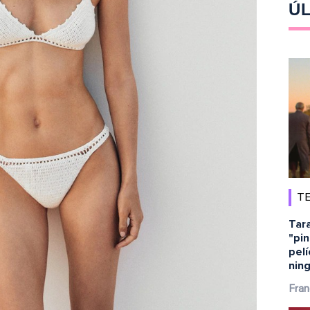
ÚL
TE
Tara
"pin
pelí
ning
Fran