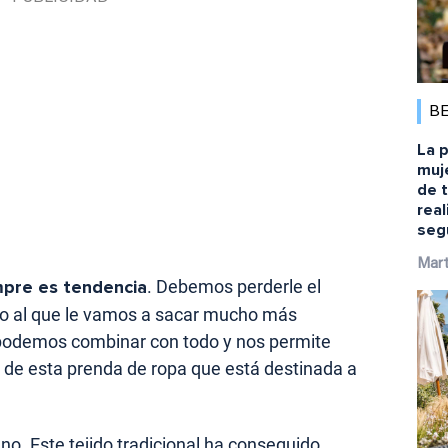
B
La p
muj
de 
rea
seg
Mart
mpre es tendencia
. Debemos perderle el
ono al que le vamos a sacar mucho más
 podemos combinar con todo y nos permite
s de esta prenda de ropa que está destinada a
o. Este tejido tradicional ha conseguido