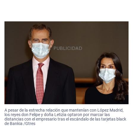
A pesar de la estrecha relación que mantenían con López Madrid,
los reyes don Felipe y doña Letizia optaron por marcar las
distancias con el empresario tras el escándalo de las tarjetas black
de Bankia /Gtres