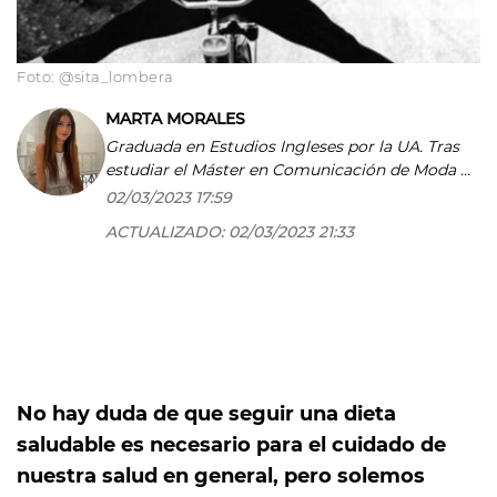
Foto: @sita_lombera
MARTA MORALES
Graduada en Estudios Ingleses por la UA. Tras
estudiar el Máster en Comunicación de Moda y
Belleza (VOGUE) por la UC3M empecé a
02/03/2023 17:59
escribir para Glamour y Vogue, en ‘print’ y en
ACTUALIZADO:
02/03/2023 21:33
digital, aunque terminé queriéndome enfocar
en el sector del lujo. Por este motivo empecé
mi andadura en COOL the lifestyle. Y aquí me
encuentro, ejerciendo de redactora y periodista
multimedia, especializada en belleza, moda,
viajes y estilo de vida. Además, en mi afán por
aprender y compartir lo que más me gusta, en
junio de 2023 finalicé el Máster en Formación
No hay duda de que seguir una dieta
para profesora en la Universidad CEU San
saludable es necesario para el cuidado de
Pablo. Puedes seguirme en Instagram
@martamoralesb.
nuestra salud en general, pero solemos