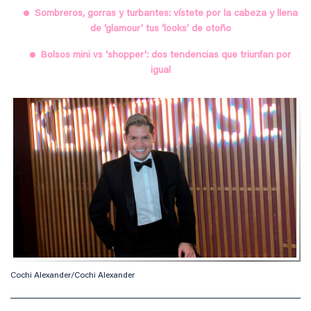
Sombreros, gorras y turbantes: vístete por la cabeza y llena
de ‘glamour’ tus ‘looks’ de otoño
Bolsos mini vs ‘shopper’: dos tendencias que triunfan por
igual
Cochi Alexander/Cochi Alexander