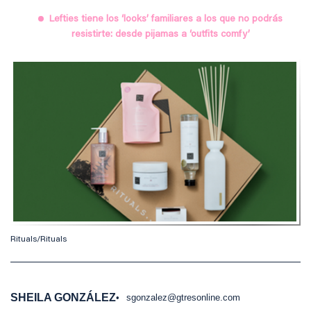
Lefties tiene los ‘looks’ familiares a los que no podrás
resistirte: desde pijamas a ‘outfits comfy’
Rituals/Rituals
SHEILA GONZÁLEZ
sgonzalez@gtresonline.com