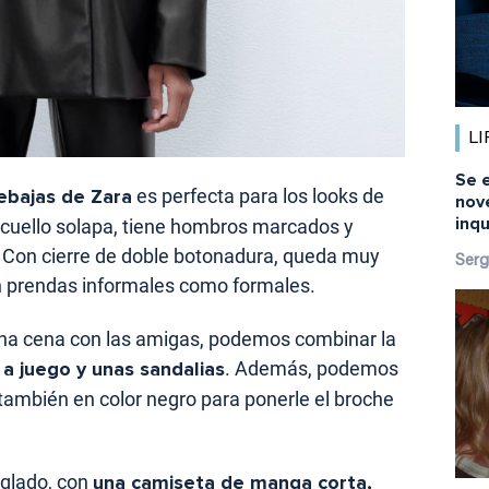
LI
Se 
ebajas de Zara
es perfecta para los looks de
nov
inq
cuello solapa, tiene hombros marcados y
a. Con cierre de doble botonadura, queda muy
Serg
n prendas informales como formales.
una cena con las amigas, podemos combinar la
a juego y unas sandalias
. Además, podemos
 también en color negro para ponerle el broche
eglado, con
una camiseta de manga corta,