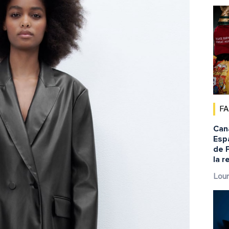
F
Cana
Espa
de 
la r
Lour