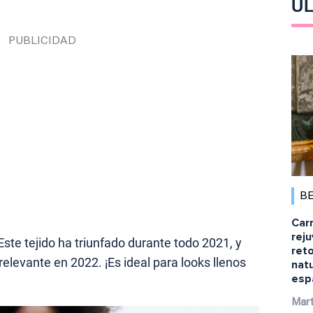
ÚL
B
Car
rej
 Este tejido ha triunfado durante todo 2021, y
ret
elevante en 2022. ¡Es ideal para looks llenos
natu
esp
Mart