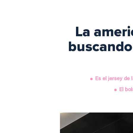
La ameri
buscando 
Es el jersey de 
El bo