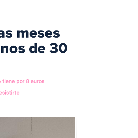
vas meses
enos de 30
o tiene por 8 euros
sistirte