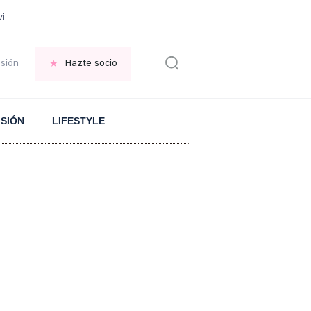
vir GRATIS en una ISLA en GRECIA
Psicología personas que JUSTIFICAN t
esión
Hazte socio
ISIÓN
LIFESTYLE