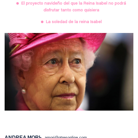
El proyecto navideño del que la Reina Isabel no podrá
disfrutar tanto como quisiera
La soledad de la reina Isabel
ANDREA MORI
amori@gtresonline.com