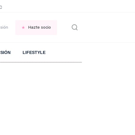
ani García
Infancia AMANCIO ORTEGA
FRASES que decimos en los BAR
esión
Hazte socio
ISIÓN
LIFESTYLE