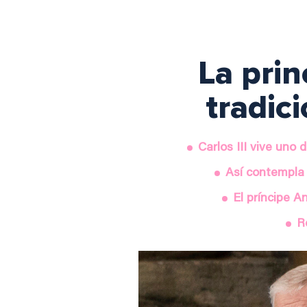
La prin
tradici
Carlos III vive uno
Así contempla 
El príncipe A
R