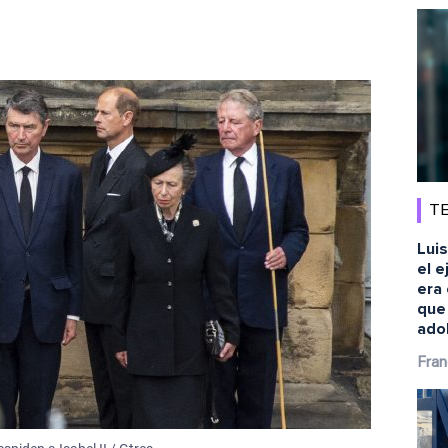
TE
Luis
el e
era 
que
ado
Fran