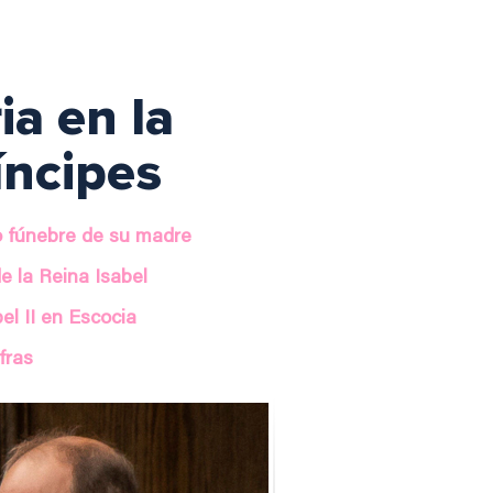
ia en la
ríncipes
jo fúnebre de su madre
e la Reina Isabel
el II en Escocia
fras