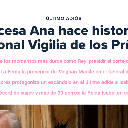
ÚLTIMO ADIÓS
cesa Ana hace histor
onal Vigilia de los P
 de los momentos más duros como Rey: presidir el corte
La Firma la presencia de Meghan Markle en el funeral d
ndrés protagoniza un escándalo en el último adiós a Isab
écord de viajes y más de 30 perros: la Reina Isabel en ci