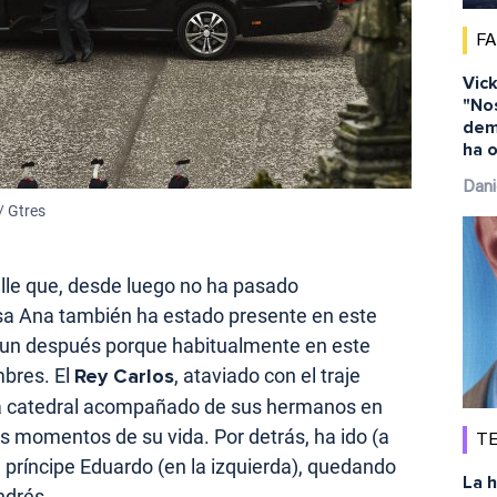
F
Vick
"No
dem
ha o
Dani
/ Gtres
lle que, desde luego no ha pasado
esa Ana también ha estado presente en este
 y un después porque habitualmente en este
mbres. El
Rey Carlos
, ataviado con el traje
 la catedral acompañado de sus hermanos en
s momentos de su vida. Por detrás, ha ido (a
TE
l príncipe Eduardo (en la izquierda), quedando
La h
ndrés.