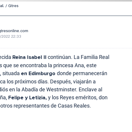
l. / Gtres
tresonline.com
/2022 22:33
lecida
Reina Isabel II
continúan. La Familia Real
os que se encontraba la princesa Ana, este
s, situada
en Edimburgo
donde permanecerán
ca los próximos días. Después, viajarán a
adiós en la Abadía de Westminster. Enclave al
aña,
Felipe y Letizia,
y los Reyes eméritos, don
e otros representantes de Casas Reales.