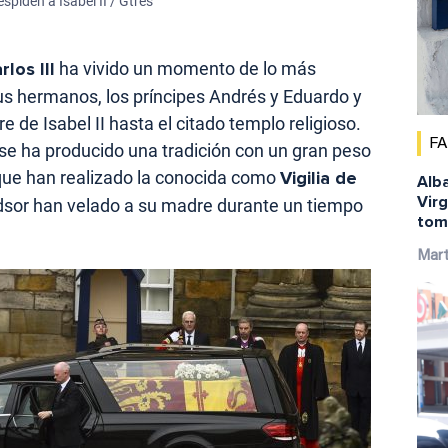
spiden a Isabel II / Gtres
los III
ha vivido un momento de lo más
sus hermanos, los príncipes Andrés y Eduardo y
e de Isabel II hasta el citado templo religioso.
F
 se ha producido una tradición con un gran peso
 que han realizado la conocida como
Vigilia de
Alba
Virg
dsor han velado a su madre durante un tiempo
tom
Mar