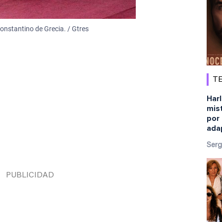
onstantino de Grecia. / Gtres
TE
Harl
mist
por 
ada
Serg