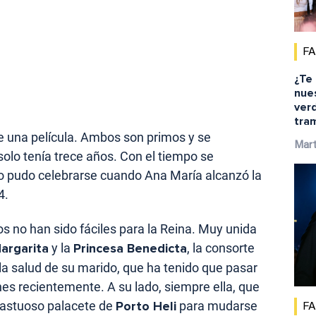
F
¿Te
nue
ver
tra
de una película. Ambos son primos y se
Mar
olo tenía trece años. Con el tiempo se
lo pudo celebrarse cuando Ana María alcanzó la
4.
s no han sido fáciles para la Reina. Muy unida
argarita
y la
Princesa Benedicta
, la consorte
 la salud de su marido, que ha tenido que pasar
ones recientemente. A su lado, siempre ella, que
 fastuoso palacete de
Porto Heli
para mudarse
F