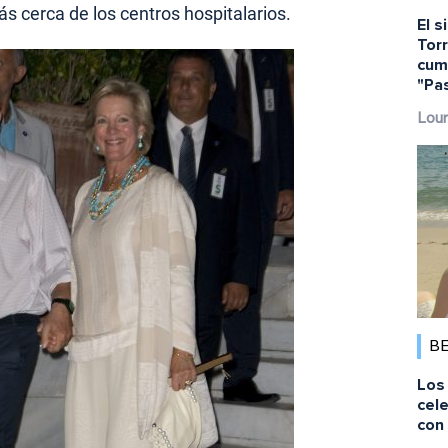
más cerca de los centros hospitalarios.
El s
Torr
cump
"Pa
Lour
B
Los 
cele
con 