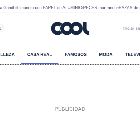
a Gandhi
Limonero con PAPEL de ALUMINIO
PECES mar menor
RAZAS de p
6
Iniciar s
ELLEZA
CASA REAL
FAMOSOS
MODA
TELEV