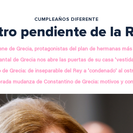
CUMPLEAÑOS DIFERENTE
tro pendiente de la R
rene de Grecia, protagonistas del plan de hermanas más
ntal de Grecia nos abre las puertas de su casa 'vestida
 de Grecia: de inseparable del Rey a 'condenado' al os
erada mudanza de Constantino de Grecia: motivos y co