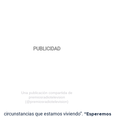
Una publicación compartida de
premiosradiotelevsion
(@premiosradiotelevision)
circunstancias que estamos viviendo”.
“Esperemos