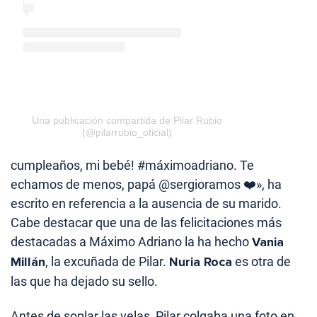
Una publicación compartida de Pilar Rubio
(@pilarrubio_oficial)
cumpleaños, mi bebé! #máximoadriano. Te
echamos de menos, papá @sergioramos ❤️», ha
escrito en referencia a la ausencia de su marido.
Cabe destacar que una de las felicitaciones más
destacadas a Máximo Adriano la ha hecho
Vania
Millán
, la excuñada de Pilar.
Nuria Roca
es otra de
las que ha dejado su sello.
Antes de soplar las velas, Pilar colgaba una foto en