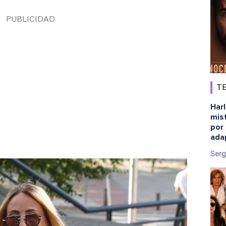
TE
Harl
mist
por 
ada
Serg