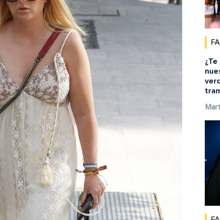
F
¿Te
nue
ver
tra
Mar
F