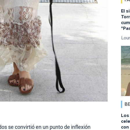
El s
Torr
cump
"Pa
Lour
B
Los 
cele
s se convirtió en un punto de inflexión
con 