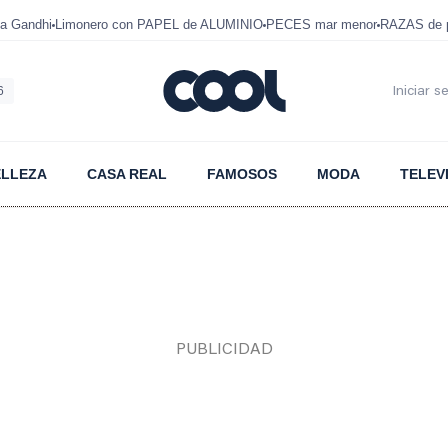
a Gandhi
Limonero con PAPEL de ALUMINIO
PECES mar menor
RAZAS de p
6
Iniciar s
ELLEZA
CASA REAL
FAMOSOS
MODA
TELEV