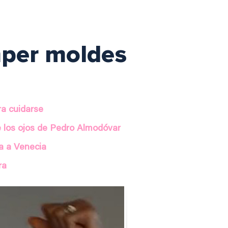
mper moldes
l
ra cuidarse
e los ojos de Pedro Almodóvar
a a Venecia
ra