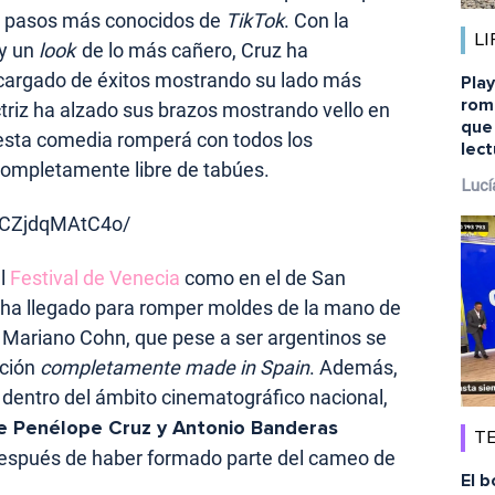
los pasos más conocidos de
TikTok
. Con la
LI
y un
look
de lo más cañero, Cruz ha
argado de éxitos mostrando su lado más
Pla
rom
triz ha alzado sus brazos mostrando vello en
que
e esta comedia romperá con todos los
lect
 completamente libre de tabúes.
Lucí
/CZjdqMAtC4o/
el
Festival de Venecia
como en el de San
 ha llegado para romper moldes de la mano de
y Mariano Cohn, que pese a ser argentinos se
cción
completamente made in Spain
. Además,
 dentro del ámbito cinematográfico nacional,
ue Penélope Cruz y Antonio Banderas
TE
espués de haber formado parte del cameo de
El b