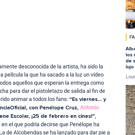
F
Alba
los
de s
ente desconocida de la artista, ha sido la
lujo
a película la que ha sacado a la luz un vídeo
Lour
todos aquellos que esperan la entrega como
 para dar el pistoletazo de salida al fin de
rido animar a todos los fans:
“Es viernes… y
ciaOficial, con Penélope Cruz,
Antonio
rene Escolar, ¡25 de febrero en cines!”
,
to en el que podría decirse que Penélope ha
La de Alcobendas se ha lanzado para dar pie a