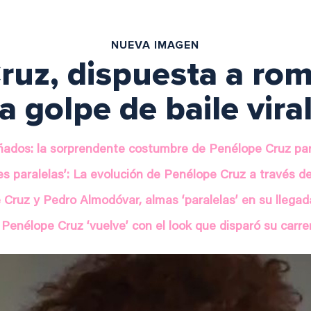
NUEVA IMAGEN
ruz, dispuesta a ro
a golpe de baile vira
ñados: la sorprendente costumbre de Penélope Cruz pa
es paralelas’: La evolución de Penélope Cruz a través d
Cruz y Pedro Almodóvar, almas ‘paralelas’ en su llegad
Penélope Cruz ‘vuelve’ con el look que disparó su carre