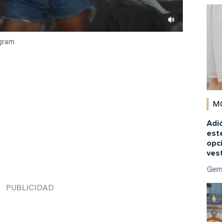
agram
M
Adió
est
opci
ves
Gem