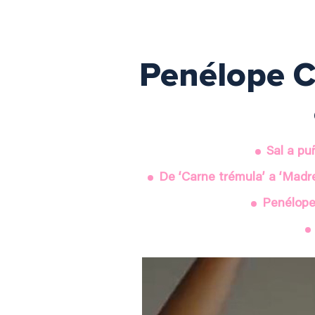
Penélope C
Sal a pu
De ‘Carne trémula’ a ‘Madr
Penélope 